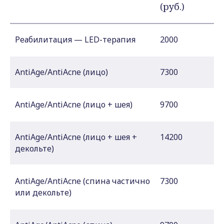
(руб.)
Реабилитация — LED-терапия
2000
AntiAge/AntiAcne (лицо)
7300
AntiAge/AntiAcne (лицо + шея)
9700
AntiAge/AntiAcne (лицо + шея +
14200
декольте)
AntiAge/AntiAcne (спина частично
7300
или декольте)