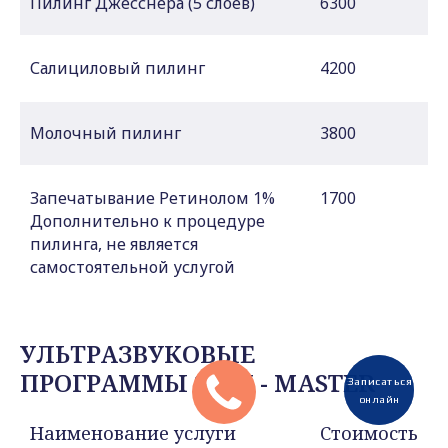
Пилинг Джесснера (5 слоев)
6300
Салициловый пилинг
4200
Молочный пилинг
3800
Запечатывание Ретинолом 1%
1700
Дополнительно к процедуре
пилинга, не является
самостоятельной услугой
УЛЬТРАЗВУКОВЫЕ
ПРОГРАММЫ SKIN - MASTER
Записаться
Записаться
онлайн
онлайн
Наименование услуги
Стоимость