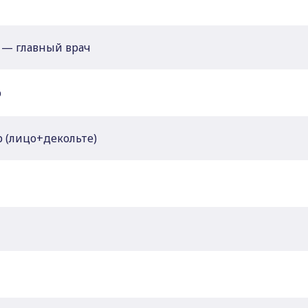
 — главный врач
р
 (лицо+декольте)