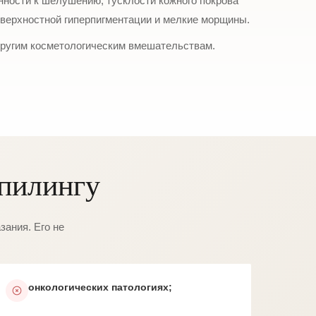
ности к шелушению, тусклости кожного покрова
оверхностной гиперпигментации и мелкие морщины.
 другим косметологическим вмешательствам.
пилингу
зания. Его не
онкологических патологиях;