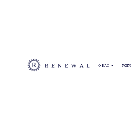
ГЛАВНАЯ
→
УСЛУГИ
→
МОЛОЧНЫЙ ПИЛИНГ
Молочный пил
О НАС
УСЛ
Не травмирует кожный покров и подходит
Заметное улучшение состояния кожи уже
Эффективный уход для любого времени 
Индивидуальный подбор концентрации к
ЗАПИСАТЬСЯ НА КОНСУЛЬТАЦИЮ