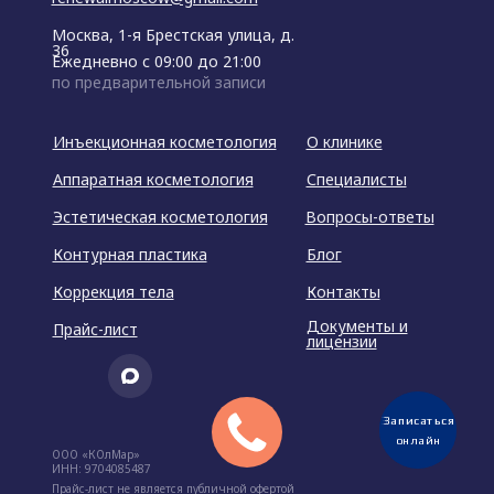
Москва, 1-я Брестская улица, д.
36
Ежедневно с 09:00 до 21:00
по предварительной записи
Инъекционная косметология
О клинике
Аппаратная косметология
Специалисты
Эстетическая косметология
Вопросы-ответы
Контурная пластика
Блог
Коррекция тела
Контакты
Документы и
Прайс-лист
лицензии
Записаться
Записаться
онлайн
онлайн
ООО «КОлМар»
ИНН: 9704085487
Прайс-лист не является публичной офертой