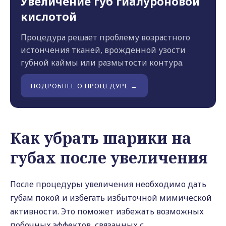
Увеличение губ гиалуроновой
кислотой
Процедура решает проблему возрастного
истончения тканей, врожденной узости
губной каймы или размытости контура.
ПОДРОБНЕЕ О ПРОЦЕДУРЕ →
Как убрать шарики на
губах после увеличения
После процедуры увеличения необходимо дать
губам покой и избегать избыточной мимической
активности. Это поможет избежать возможных
побочных эффектов, связанных с