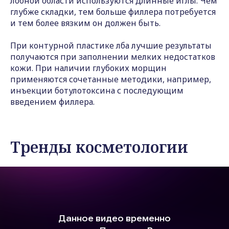
лобной области используются длинные иглы. Чем
глубже складки, тем больше филлера потребуется
и тем более вязким он должен быть.
НАПИШИТЕ НАМ
При контурной пластике лба лучшие результаты
получаются при заполнении мелких недостатков
кожи. При наличии глубоких морщин
применяются сочетанные методики, например,
инъекции ботулотоксина с последующим
введением филлера.
Тренды косметологии