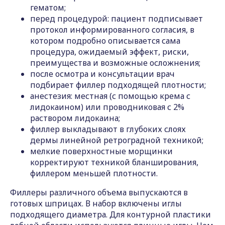
гематом;
перед процедурой: пациент подписывает
протокол информированного согласия, в
котором подробно описывается сама
процедура, ожидаемый эффект, риски,
преимущества и возможные осложнения;
после осмотра и консультации врач
подбирает филлер подходящей плотности;
анестезия: местная (с помощью крема с
лидокаином) или проводниковая с 2%
раствором лидокаина;
филлер выкладывают в глубоких слоях
дермы линейной ретроградной техникой;
мелкие поверхностные морщинки
корректируют техникой бланширования,
филлером меньшей плотности.
Филлеры различного объема выпускаются в
готовых шприцах. В набор включены иглы
Свяжитесь с нами, чтобы получить
подходящего диаметра. Для контурной пластики
дополнительную информацию